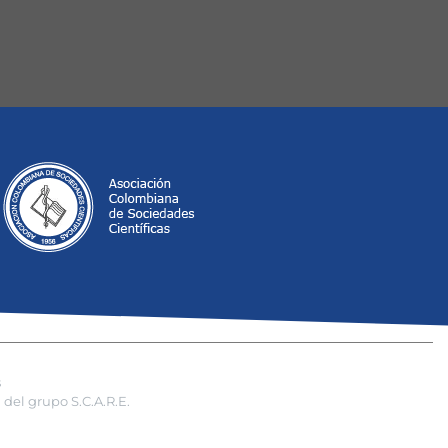
s
del grupo S.C.A.R.E.