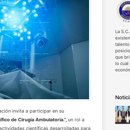
La S.C.
existen
talent
posici
que bri
lo cual
económ
Notic
ión invita a participar en su
fico de Cirugía Ambulatoria.”,
un rol a
actividades científicas desarrolladas para