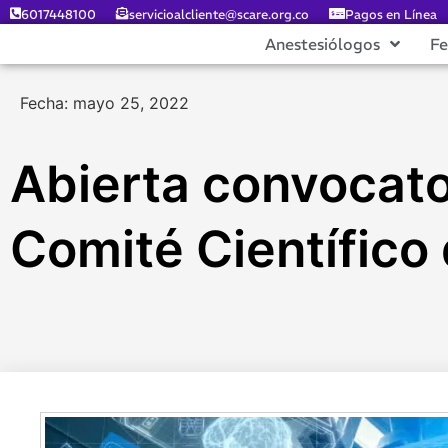
6017448100
servicioalcliente@scare.org.co
Pagos en Línea
Anestesiólogos
F
Fecha: mayo 25, 2022
Abierta convocato
Comité Científico