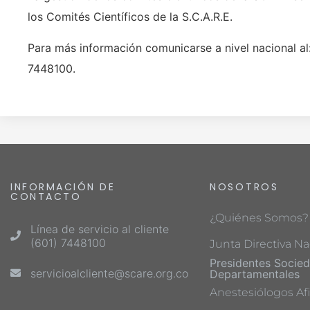
los Comités Científicos de la S.C.A.R.E.
Para más información comunicarse a nivel nacional al
7448100.
INFORMACIÓN DE
NOSOTROS
CONTACTO
¿Quiénes Somos?
Línea de servicio al cliente
(601) 7448100
Junta Directiva Na
Presidentes Socie
servicioalcliente@scare.org.co
Departamentales
Anestesiólogos Afi