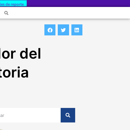
les de reporte
or del
toria