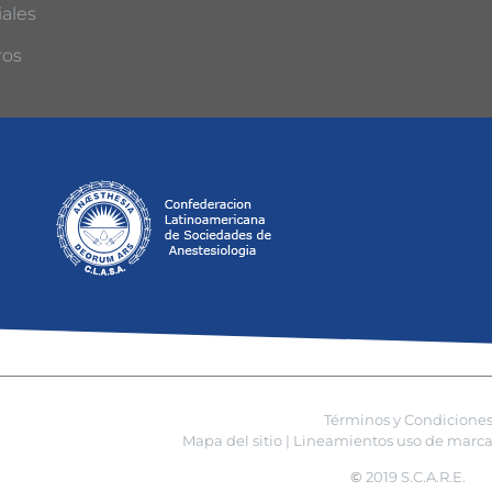
ales
ros
Términos y Condicione
Mapa del sitio |
Lineamientos uso de marca 
©
2019 S.C.A.R.E.