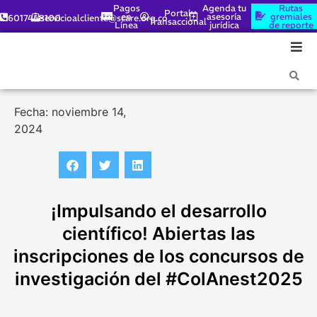
Pagos
Agenda tu
Rutas
Portal
en
asesoría
gremiales
6017448100
servicioalcliente@scare.org.co
Transaccional
Línea
jurídica
de reporte
Fecha: noviembre 14,
2024
¡Impulsando el desarrollo
científico! Abiertas las
inscripciones de los concursos de
investigación del #ColAnest2025