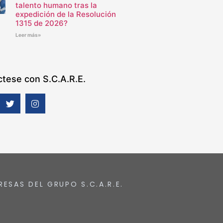
talento humano tras la
expedición de la Resolución
1315 de 2026?
Leer más»
tese con S.C.A.R.E.
RESAS DEL GRUPO S.C.A.R.E.