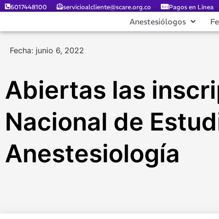
6017448100
servicioalcliente@scare.org.co
Pagos en Línea
Anestesiólogos
F
Fecha: junio 6, 2022
Abiertas las inscr
Nacional de Estud
Anestesiología