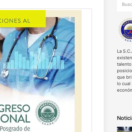
La S.C.
existen
talent
posici
que bri
lo cual
económ
Notic