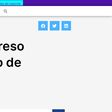
les de reporte
greso
o de