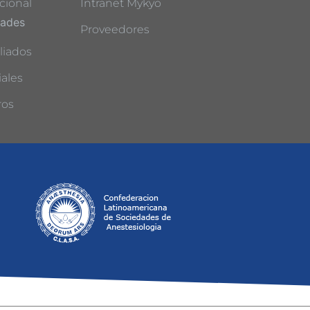
cional
Intranet Mykyo
dades
Proveedores
liados
ales
ros