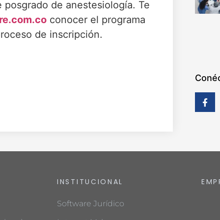
 posgrado de anestesiología. Te
re.com.co
conocer el programa
proceso de inscripción.
Conéc
INSTITUCIONAL
EMP
Software Jurídico