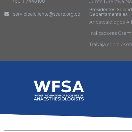
(601) 7448100
Junta Directiva Na
Presidentes Socie
servicioalcliente@scare.org.co
Departamentales
Anestesiólogos Afi
Indicadores Gremi
Trabaja con Nosot