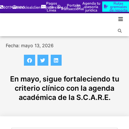
Pagos
Agenda tu
Rutas
Portal
en
asesoría
gremiales
6017448100
servicioalcliente@scare.org.co
Transaccional
Línea
jurídica
de reporte
Fecha: mayo 13, 2026
En mayo, sigue fortaleciendo tu
criterio clínico con la agenda
académica de la S.C.A.R.E.