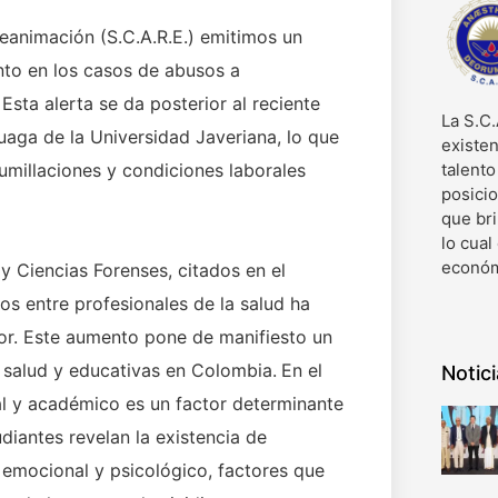
animación (S.C.A.R.E.) emitimos un
to en los casos de abusos a
Esta alerta se da posterior al reciente
La S.C.
luaga de la Universidad Javeriana, lo que
existen
umillaciones y condiciones laborales
talent
posici
que bri
lo cual
económ
y Ciencias Forenses, citados en el
os entre profesionales de la salud ha
r. Este aumento pone de manifiesto un
e salud y educativas en Colombia.
En el
Notic
al y académico es un factor determinante
udiantes revelan la existencia de
 emocional y psicológico, factores que