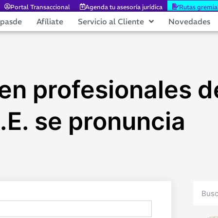
Portal Transaccional
Agenda tu asesoría jurídica
Rutas gremia
epasde
Afíliate
Servicio al Cliente
Novedades
 en profesionales d
.E. se pronuncia