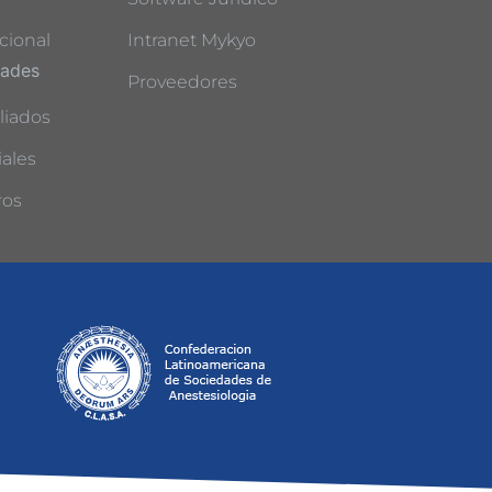
cional
Intranet Mykyo
dades
Proveedores
liados
ales
ros