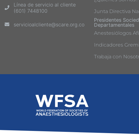
Línea de servicio al cliente
(601) 7448100
Junta Directiva Na
Presidentes Socie
servicioalcliente@scare.org.co
Departamentales
Anestesiólogos Afi
Indicadores Gremi
Trabaja con Nosot