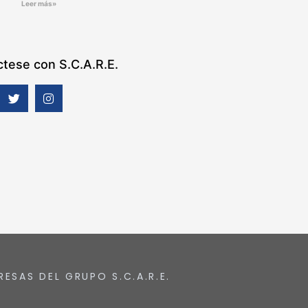
Leer más»
tese con S.C.A.R.E.
RESAS DEL GRUPO S.C.A.R.E.