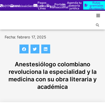
Pagos
Agenda tu
Rutas
Portal
en
asesoría
gremiales
6017448100
servicioalcliente@scare.org.co
Transaccional
Línea
jurídica
de reporte
Fecha: febrero 17, 2025
Anestesiólogo colombiano
revoluciona la especialidad y la
medicina con su obra literaria y
académica