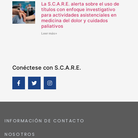
La S.C.A.R.E. alerta sobre el uso de
títulos con enfoque investigativo
para actividades asistenciales en
medicina del dolor y cuidados
paliativos
Leer más»
Conéctese con S.C.A.R.E.
INFORMACIÓN DE CONTACTO
NOSOTROS