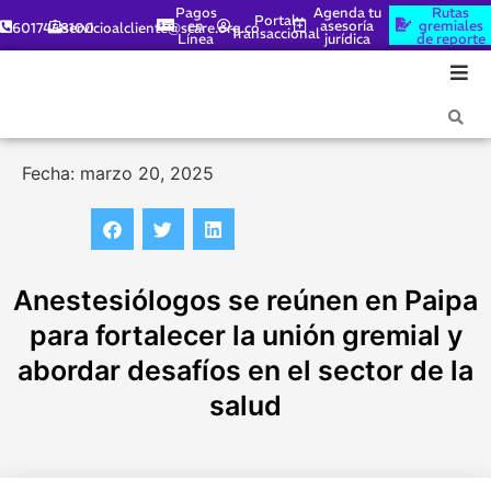
Pagos
Agenda tu
Rutas
Portal
en
asesoría
gremiales
6017448100
servicioalcliente@scare.org.co
Transaccional
Línea
jurídica
de reporte
Fecha: marzo 20, 2025
Anestesiólogos se reúnen en Paipa
para fortalecer la unión gremial y
abordar desafíos en el sector de la
salud