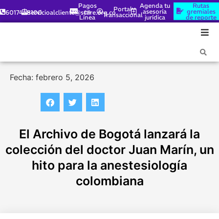
Pagos
Agenda tu
Rutas
Portal
en
asesoría
gremiales
6017448100
servicioalcliente@scare.org.co
Transaccional
Línea
jurídica
de reporte
Fecha: febrero 5, 2026
El Archivo de Bogotá lanzará la
colección del doctor Juan Marín, un
hito para la anestesiología
colombiana