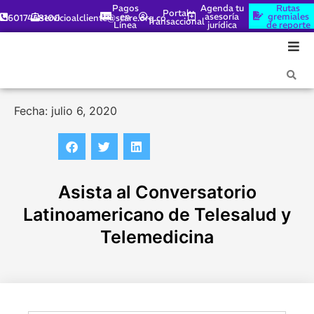
Pagos
Agenda tu
Rutas
Portal
en
asesoría
gremiales
6017448100
servicioalcliente@scare.org.co
Transaccional
Línea
jurídica
de reporte
Fecha: julio 6, 2020
Asista al Conversatorio
Latinoamericano de Telesalud y
Telemedicina