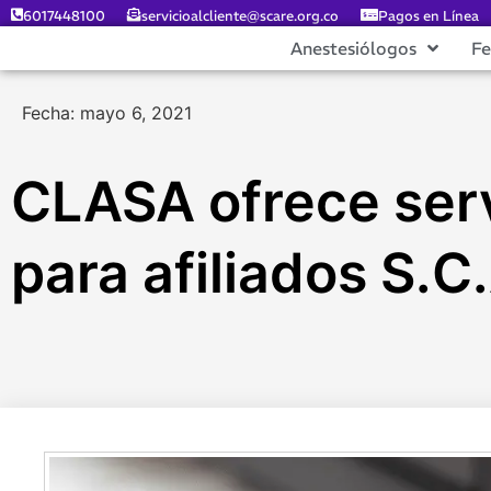
6017448100
servicioalcliente@scare.org.co
Pagos en Línea
Anestesiólogos
F
Fecha: mayo 6, 2021
CLASA ofrece serv
para afiliados S.C