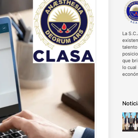
La S.C.
existen
talent
posici
que bri
lo cual
económ
Notic