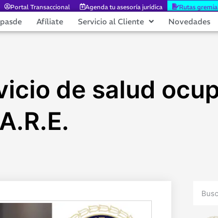
Portal Transaccional
Agenda tu asesoría jurídica
Rutas gremia
epasde
Afíliate
Servicio al Cliente
Novedades
icio de salud ocup
.A.R.E.