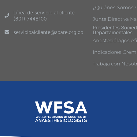
¿Quiénes Somos?
Línea de servicio al cliente
(601) 7448100
Junta Directiva Na
Presidentes Socie
servicioalcliente@scare.org.co
Departamentales
Anestesiólogos Afi
Indicadores Gremi
Trabaja con Nosot