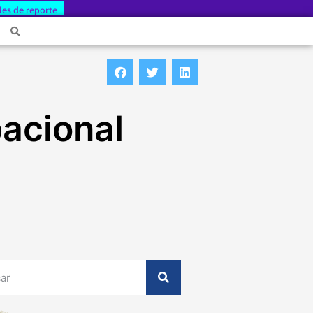
les de reporte
acional