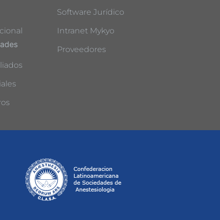
Software Jurídico
cional
Intranet Mykyo
dades
Proveedores
liados
ales
ros