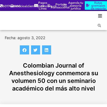
Pagos
Agenda tu
Rutas
Portal
en
asesoría
gremiales
6017448100
servicioalcliente@scare.org.co
Transaccional
Línea
jurídica
de reporte
Fecha: agosto 3, 2022
Colombian Journal of
Anesthesiology conmemora su
volumen 50 con un seminario
académico del más alto nivel