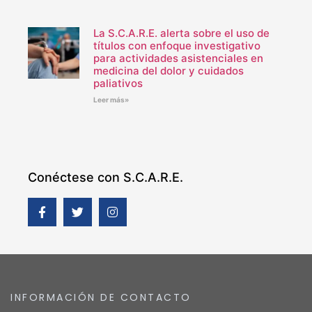
La S.C.A.R.E. alerta sobre el uso de
títulos con enfoque investigativo
para actividades asistenciales en
medicina del dolor y cuidados
paliativos
Leer más»
Conéctese con S.C.A.R.E.
INFORMACIÓN DE CONTACTO