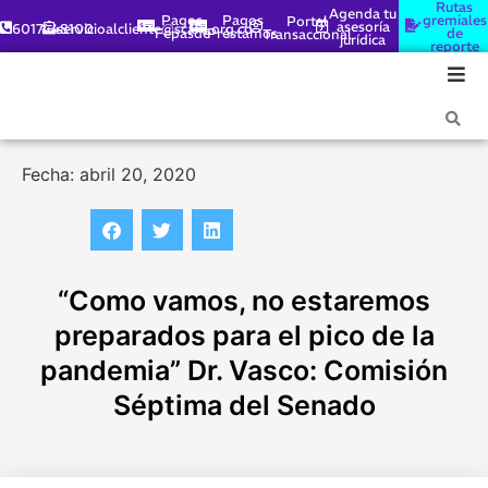
Rutas
Agenda tu
Pagos
Pagos
gremiales
Portal
asesoría
6017448100
servicioalcliente@scare.org.co
Fepasde
Préstamos
de
Transaccional
jurídica
reporte
Fecha: abril 20, 2020
“Como vamos, no estaremos
preparados para el pico de la
pandemia” Dr. Vasco: Comisión
Séptima del Senado