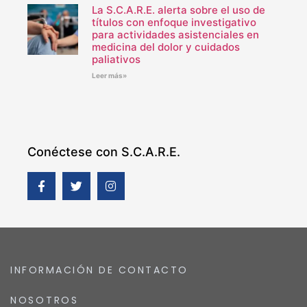
La S.C.A.R.E. alerta sobre el uso de
títulos con enfoque investigativo
para actividades asistenciales en
medicina del dolor y cuidados
paliativos
Leer más»
Conéctese con S.C.A.R.E.
INFORMACIÓN DE CONTACTO
NOSOTROS