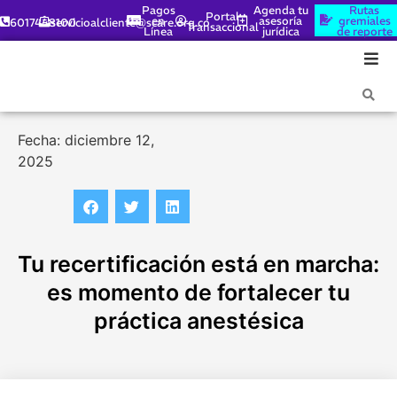
Pagos
Agenda tu
Rutas
Portal
en
asesoría
gremiales
6017448100
servicioalcliente@scare.org.co
Transaccional
Línea
jurídica
de reporte
Fecha: diciembre 12,
2025
Tu recertificación está en marcha:
es momento de fortalecer tu
práctica anestésica