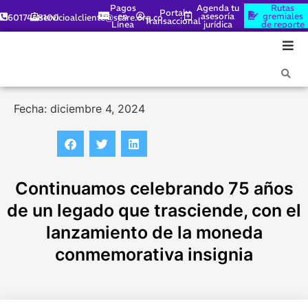
Pagos
Agenda tu
Rutas
Portal
en
asesoría
gremiales
6017448100
servicioalcliente@scare.org.co
Transaccional
Línea
jurídica
de reporte
Fecha: diciembre 4, 2024
Continuamos celebrando 75 años
de un legado que trasciende, con el
lanzamiento de la moneda
conmemorativa insignia