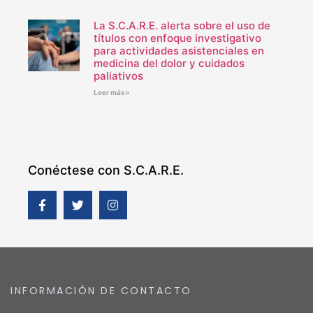
La S.C.A.R.E. alerta sobre el uso de
títulos con enfoque investigativo
para actividades asistenciales en
medicina del dolor y cuidados
paliativos
Leer más»
Conéctese con S.C.A.R.E.
INFORMACIÓN DE CONTACTO