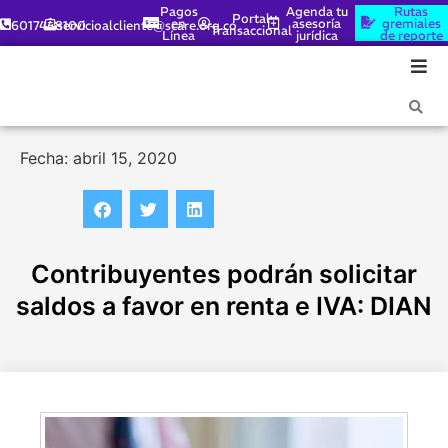
Pagos
Agenda tu
Rutas
Portal
en
asesoría
gremiales
6017448100
servicioalcliente@scare.org.co
Transaccional
Línea
jurídica
de reporte
Fecha: abril 15, 2020
Contribuyentes podrán solicitar
saldos a favor en renta e IVA: DIAN