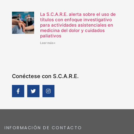
La S.C.A.R.E. alerta sobre el uso de
títulos con enfoque investigativo
para actividades asistenciales en
medicina del dolor y cuidados
paliativos
Leer más»
Conéctese con S.C.A.R.E.
INFORMACIÓN DE CONTACTO