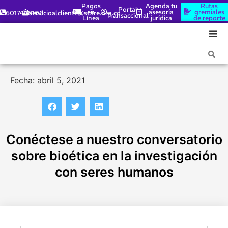
Pagos
Agenda tu
Rutas
Portal
en
asesoría
gremiales
6017448100
servicioalcliente@scare.org.co
Transaccional
Línea
jurídica
de reporte
Fecha: abril 5, 2021
Conéctese a nuestro conversatorio
sobre bioética en la investigación
con seres humanos