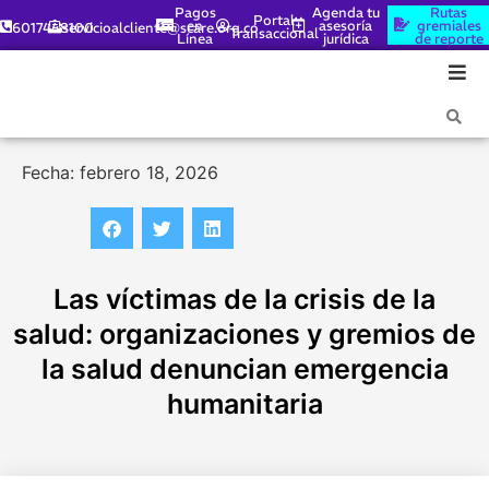
Pagos
Agenda tu
Rutas
Portal
en
asesoría
gremiales
6017448100
servicioalcliente@scare.org.co
Transaccional
Línea
jurídica
de reporte
Fecha: febrero 18, 2026
Las víctimas de la crisis de la
salud: organizaciones y gremios de
la salud denuncian emergencia
humanitaria