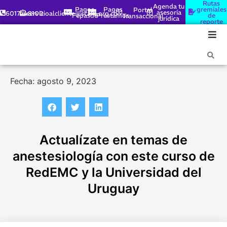
Rutas
Agenda tu
Pagos
Pagos
gremiales
Portal
asesoría
6017448100
servicioalcliente@scare.org.co
Fepasde
Préstamos
de
Transaccional
jurídica
reporte
Fecha: agosto 9, 2023
Actualízate en temas de
anestesiología con este curso de
RedEMC y la Universidad del
Uruguay