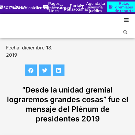
Pagos
Agenda tu
Rutas
Portal
en
asesoría
gremiales
6017448100
servicioalcliente@scare.org.co
Transaccional
Línea
jurídica
de reporte
Fecha: diciembre 18,
2019
“Desde la unidad gremial
lograremos grandes cosas” fue el
mensaje del Plénum de
presidentes 2019