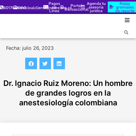
Pagos
Agenda tu
Rutas
Portal
en
asesoría
gremiales
6017448100
servicioalcliente@scare.org.co
Transaccional
Línea
jurídica
de reporte
Fecha: julio 26, 2023
Dr. Ignacio Ruiz Moreno: Un hombre
de grandes logros en la
anestesiología colombiana