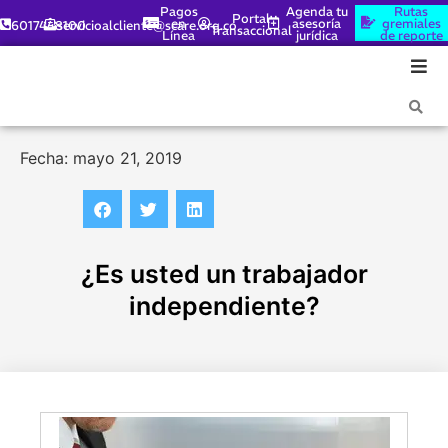
Pagos
Agenda tu
Rutas
Portal
en
asesoría
gremiales
6017448100
servicioalcliente@scare.org.co
Transaccional
Línea
jurídica
de reporte
Fecha: mayo 21, 2019
¿Es usted un trabajador
independiente?