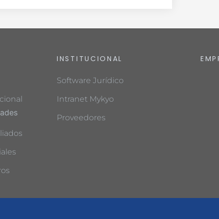
INSTITUCIONAL
EMP
Software Jurídico
cional
Intranet Mykyo
dades
Proveedores
liados
ales
ros