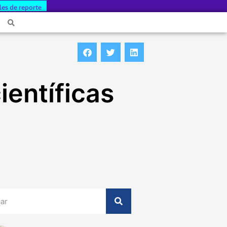
les de reporte
ientíficas