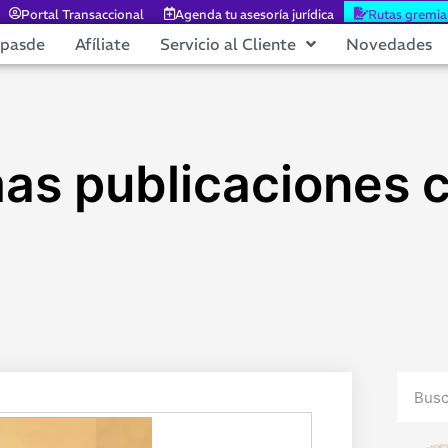
Portal Transaccional
Agenda tu asesoría jurídica
Rutas gremia
epasde
Afíliate
Servicio al Cliente
Novedades
mas publicaciones c