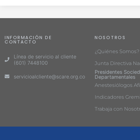
INFORMACIÓN DE
NOSOTROS
CONTACTO
¿Quiénes Somos?
Línea de servicio al cliente
(601) 7448100
Junta Directiva Na
Presidentes Socie
servicioalcliente@scare.org.co
Departamentales
Anestesiólogos Afi
Indicadores Gremi
Trabaja con Nosot