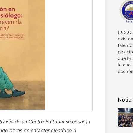
La S.C.
existen
talent
posici
que bri
lo cual
económ
Notic
 través de su Centro Editorial se encarga
ndo obras de carácter científico o