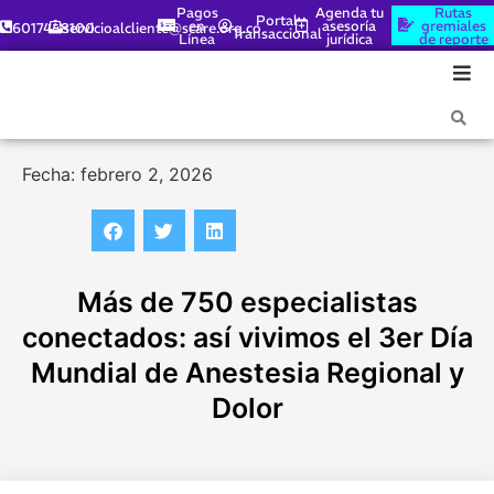
Pagos
Agenda tu
Rutas
Portal
en
asesoría
gremiales
6017448100
servicioalcliente@scare.org.co
Transaccional
Línea
jurídica
de reporte
Fecha: febrero 2, 2026
Más de 750 especialistas
conectados: así vivimos el 3er Día
Mundial de Anestesia Regional y
Dolor