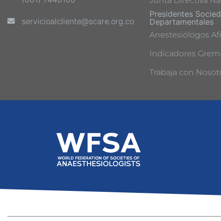
Junta Directiva Na
Presidentes Socie
servicioalcliente@scare.org.co
Departamentales
Anestesiólogos Afi
Indicadores Gremi
Trabaja con Nosot