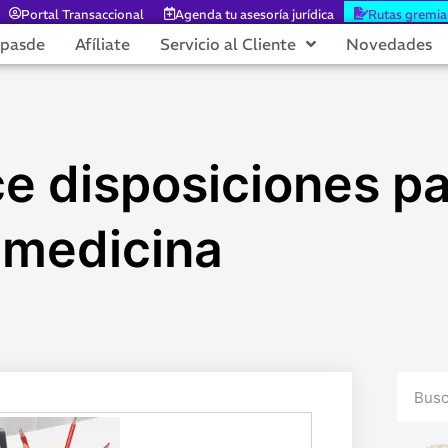
Portal Transaccional
Agenda tu asesoría jurídica
Rutas gremia
epasde
Afíliate
Servicio al Cliente
Novedades
e disposiciones pa
lemedicina