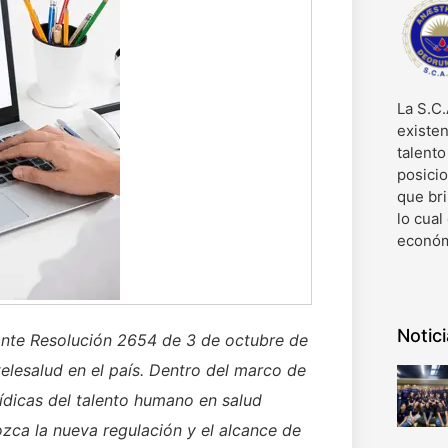
La S.C.
existen
talent
posici
que bri
lo cual
económ
Notic
iante Resolución 2654 de 3 de octubre de
telesalud en el país. Dentro del marco de
rídicas del talento humano en salud
ozca la nueva regulación y el alcance de