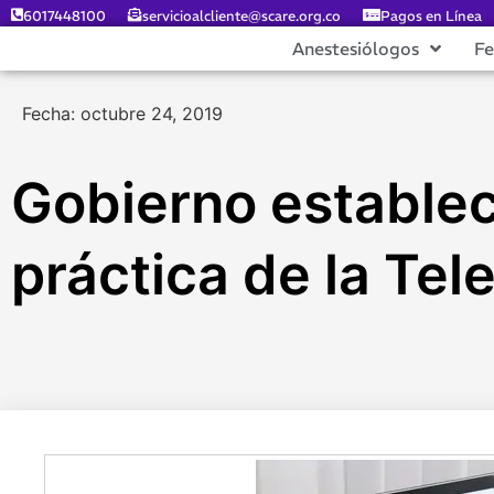
6017448100
servicioalcliente@scare.org.co
Pagos en Línea
Anestesiólogos
F
Fecha: octubre 24, 2019
Gobierno establec
práctica de la Te