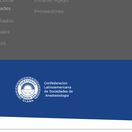
cional
Intranet Mykyo
dades
Proveedores
liados
ales
ros