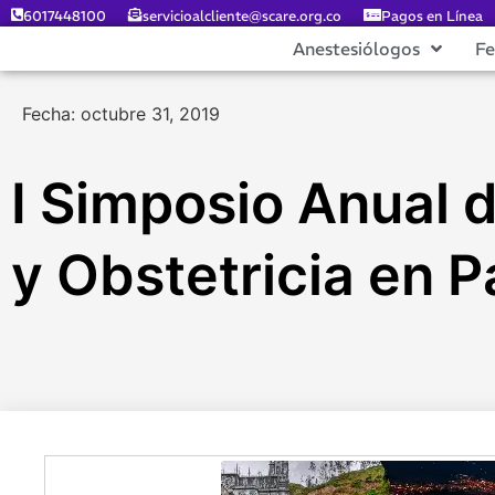
6017448100
servicioalcliente@scare.org.co
Pagos en Línea
Anestesiólogos
F
Fecha: octubre 31, 2019
I Simposio Anual 
y Obstetricia en P