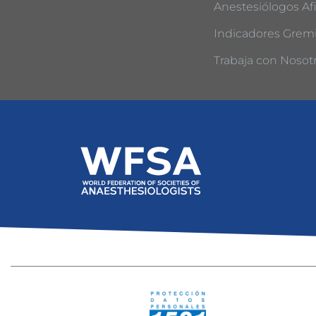
Anestesiólogos Afi
Indicadores Gremi
Trabaja con Nosot