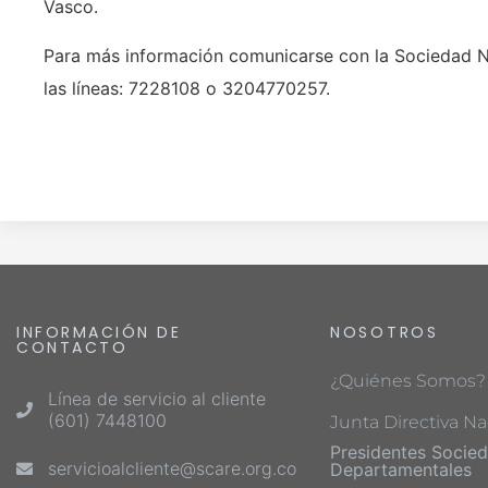
Vasco.
Para más información comunicarse con la Sociedad Na
las líneas: 7228108 o 3204770257.
INFORMACIÓN DE
NOSOTROS
CONTACTO
¿Quiénes Somos?
Línea de servicio al cliente
(601) 7448100
Junta Directiva Na
Presidentes Socie
servicioalcliente@scare.org.co
Departamentales