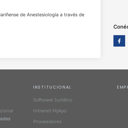
riñense de Anestesiología a través de
Conéc
INSTITUCIONAL
EMP
Software Jurídico
cional
Intranet Mykyo
dades
Proveedores