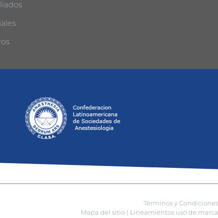
liados
ales
ros
Términos y Condicione
Mapa del sitio |
Lineamientos uso de marca 