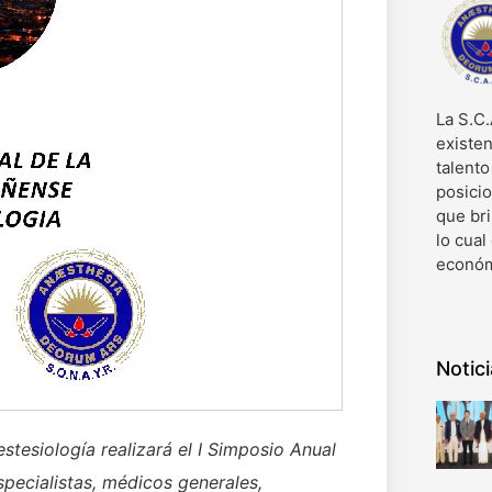
La S.C.
existen
talent
posici
que bri
lo cual
económ
Notic
tesiología realizará el I Simposio Anual
specialistas, médicos generales,