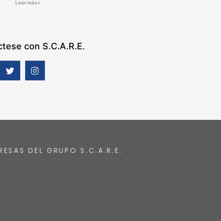
Leer más»
tese con S.C.A.R.E.
RESAS DEL GRUPO S.C.A.R.E.