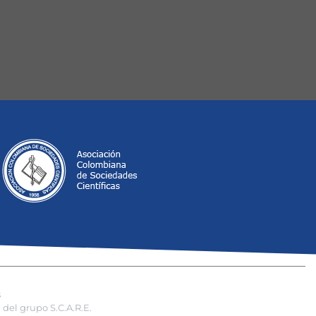
s
del grupo S.C.A.R.E.