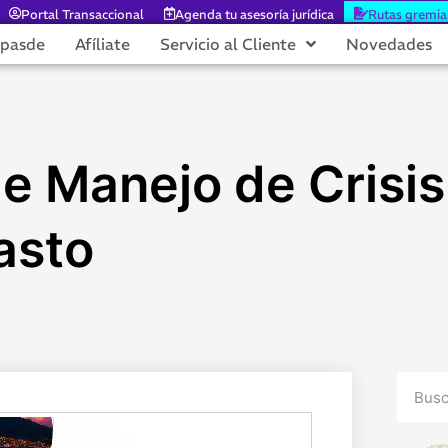
Portal Transaccional
Agenda tu asesoría jurídica
Rutas gremia
epasde
Afíliate
Servicio al Cliente
Novedades
de Manejo de Crisi
asto