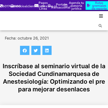
Pagos
Agenda tu
Rutas
Portal
en
asesoría
gremiales
6017448100
servicioalcliente@scare.org.co
Transaccional
Línea
jurídica
de reporte
Fecha: octubre 26, 2021
Inscríbase al seminario virtual de la
Sociedad Cundinamarquesa de
Anestesiología: Optimizando el pre
para mejorar desenlaces