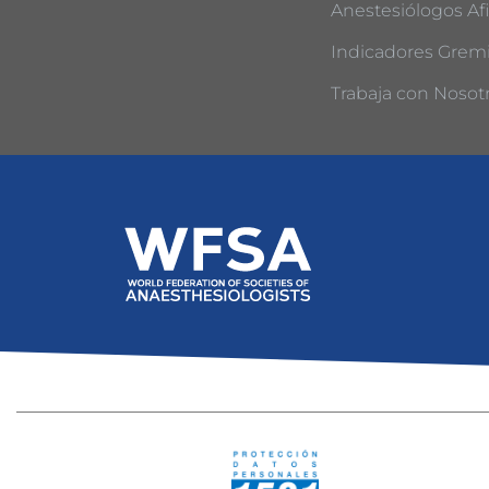
Anestesiólogos Afi
Indicadores Gremi
Trabaja con Nosot