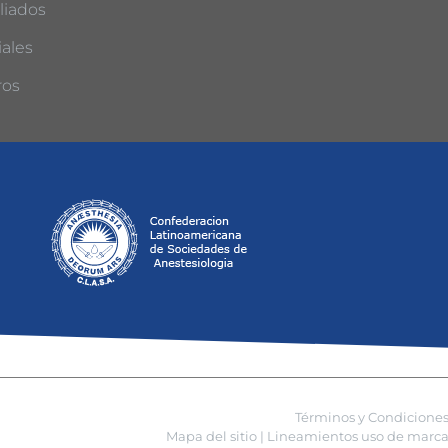
liados
ales
ros
Términos y Condicione
Mapa del sitio |
Lineamientos uso de marca 