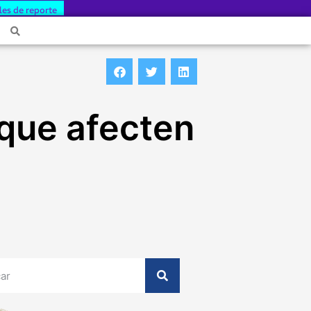
les de reporte
 que afecten