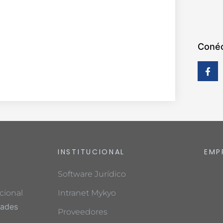
Conéc
INSTITUCIONAL
EMP
Software Jurídico
cional
Intranet Mykyo
dades
Proveedores