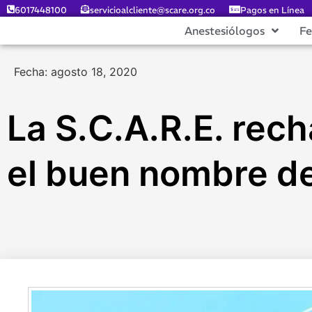
6017448100
servicioalcliente@scare.org.co
Pagos en Línea
Anestesiólogos
F
Fecha: agosto 18, 2020
La S.C.A.R.E. rec
el buen nombre d