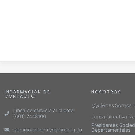
INFORMACIÓN DE
NOSOTROS
CONTACTO
¿Quiénes Somos?
Línea de servicio al cliente
(601) 7448100
Junta Directiva Na
Presidentes Socie
servicioalcliente@scare.org.co
Departamentales