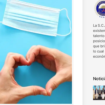
La S.C.
existen
talent
posici
que bri
lo cual
económ
Notic