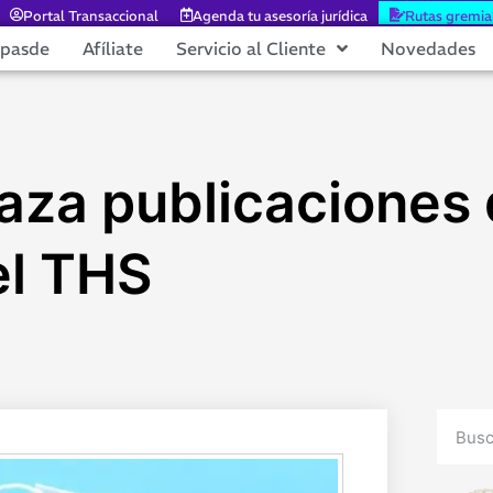
Portal Transaccional
Agenda tu asesoría jurídica
Rutas gremia
epasde
Afíliate
Servicio al Cliente
Novedades
haza publicaciones
el THS