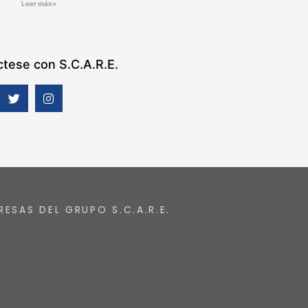
Leer más»
tese con S.C.A.R.E.
RESAS DEL GRUPO S.C.A.R.E.