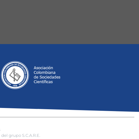
s
del grupo S.C.A.R.E.