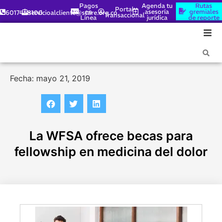
Pagos
Agenda tu
Rutas
Portal
en
asesoría
gremiales
6017448100
servicioalcliente@scare.org.co
Transaccional
Línea
jurídica
de reporte
Fecha: mayo 21, 2019
La WFSA ofrece becas para
fellowship en medicina del dolor