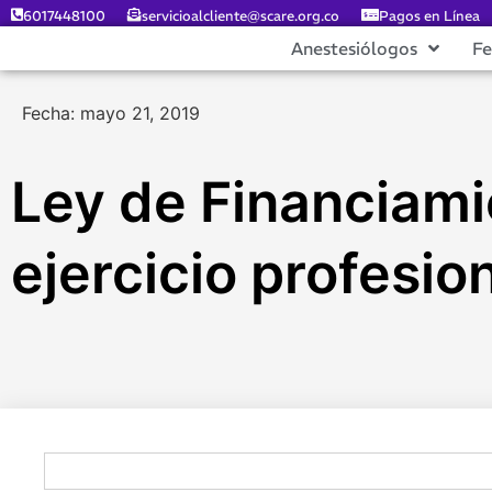
6017448100
servicioalcliente@scare.org.co
Pagos en Línea
Anestesiólogos
F
Fecha: mayo 21, 2019
Ley de Financiami
ejercicio profesio