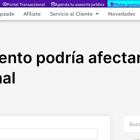
Portal Transaccional
Agenda tu asesoría jurídica
Rutas gremia
epasde
Afíliate
Servicio al Cliente
Novedades
ento podría afecta
nal