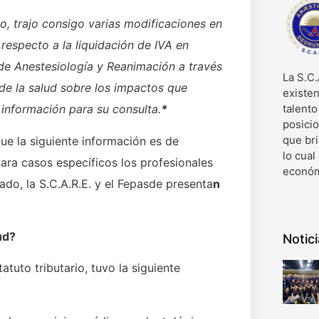
o, trajo consigo varias modificaciones en
 respecto a la liquidación de IVA en
e Anestesiología y Reanimación a través
La S.C.
de la salud sobre los impactos que
existen
 información para su consulta.
*
talent
posici
que bri
ue la siguiente información es de
lo cual
ara casos específicos los profesionales
económ
ado, la S.C.A.R.E. y el Fepasde presenta
n
ud?
Notic
atuto tributario, tuvo la siguiente