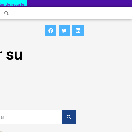
les de reporte
r su