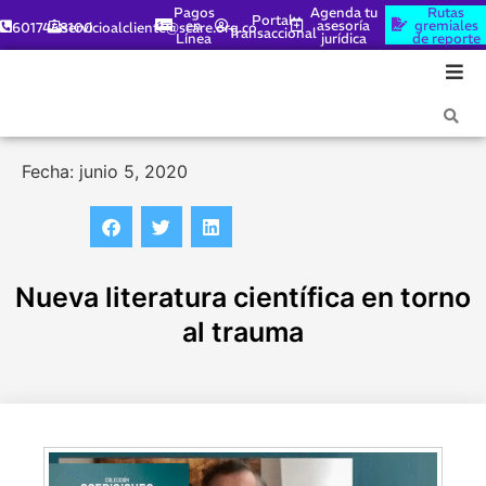
Pagos
Agenda tu
Rutas
Portal
en
asesoría
gremiales
6017448100
servicioalcliente@scare.org.co
Transaccional
Línea
jurídica
de reporte
Fecha: junio 5, 2020
Nueva literatura científica en torno
al trauma