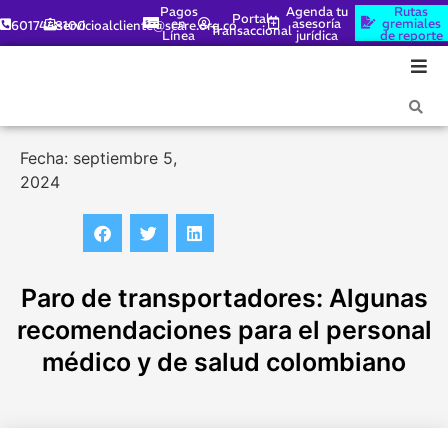
Pagos
Agenda tu
Rutas
Portal
en
asesoría
gremiales
6017448100
servicioalcliente@scare.org.co
Transaccional
Línea
jurídica
de reporte
Fecha: septiembre 5,
2024
Paro de transportadores: Algunas
recomendaciones para el personal
médico y de salud colombiano