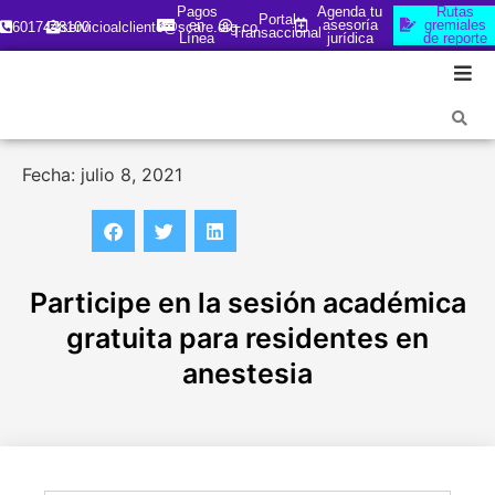
Pagos
Agenda tu
Rutas
Portal
en
asesoría
gremiales
6017448100
servicioalcliente@scare.org.co
Transaccional
Línea
jurídica
de reporte
Fecha: julio 8, 2021
Participe en la sesión académica
gratuita para residentes en
anestesia