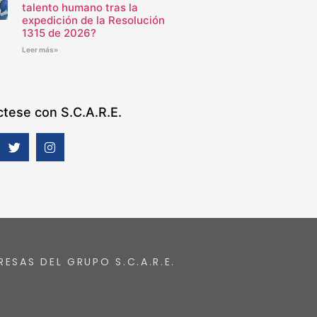
talento humano tras la
expedición de la Resolución
1315 de 2026?
Leer más»
tese con S.C.A.R.E.
RESAS DEL GRUPO S.C.A.R.E.