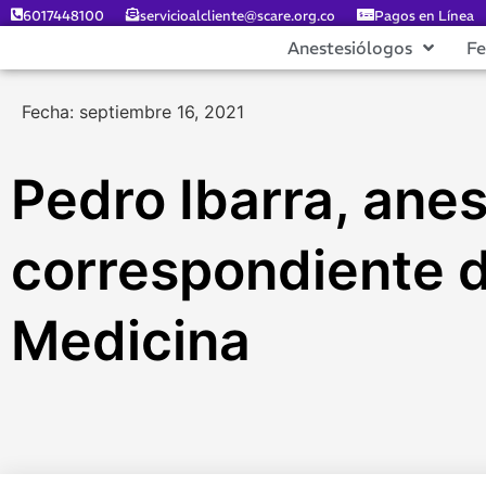
6017448100
servicioalcliente@scare.org.co
Pagos en Línea
Anestesiólogos
F
Fecha: septiembre 16, 2021
Pedro Ibarra, ane
correspondiente d
Medicina