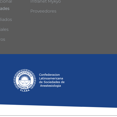
cional
Intranet Mykyo
dades
Proveedores
liados
ales
ros