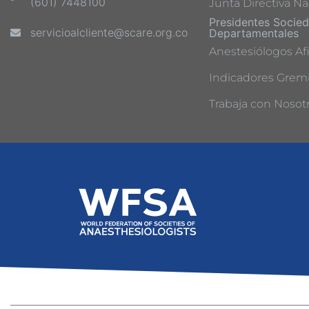
(601) 7448100
Junta Directiva Na
Presidentes Socie
servicioalcliente@scare.org.co
Departamentales
Anestesiólogos Afi
Indicadores Gremi
Trabaja con Nosot