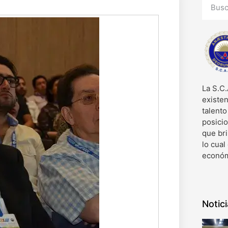
La S.C.
existen
talent
posici
que bri
lo cual
económ
Notic