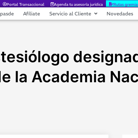
Portal Transaccional
Agenda tu asesoría jurídica
Rutas gremia
epasde
Afíliate
Servicio al Cliente
Novedades
stesiólogo design
e la Academia Nac