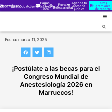
Pagos
Agenda tu
Rutas
Portal
en
asesoría
gremiales
6017448100
servicioalcliente@scare.org.co
Transaccional
Línea
jurídica
de reporte
Fecha: marzo 11, 2025
¡Postúlate a las becas para el
Congreso Mundial de
Anestesiología 2026 en
Marruecos!