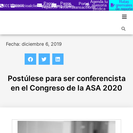
Agenda tu
Rutas
Pagos
Pagos
Portal
asesoría
gremiales
6017448100
servicioalcliente@scare.org.co
Fepasde
Préstamos
Transaccional
jurídica
de reporte
Fecha: diciembre 6, 2019
Postúlese para ser conferencista
en el Congreso de la ASA 2020