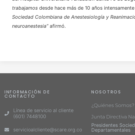
trabajamos
desde hace más de 10 años intensamente
Sociedad Colombiana de Anestesiología y Reanimación
neuroanestesia”
afirmó.
INFORMACIÓN DE
NOSOTROS
CONTACTO
¿Quiénes Somos?
Línea de servicio al cliente
(601) 7448100
Junta Directiva Na
Presidentes Socie
servicioalcliente@scare.org.co
Departamentales