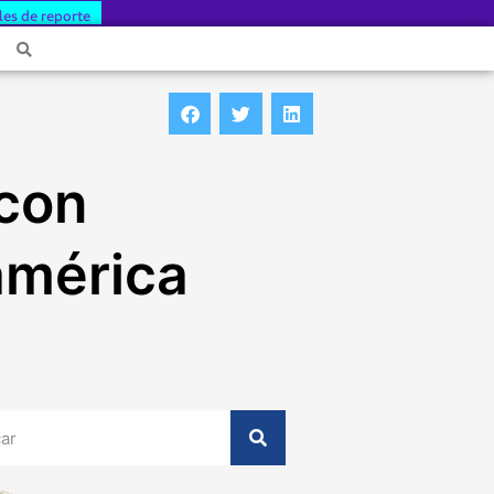
les de reporte
 con
américa