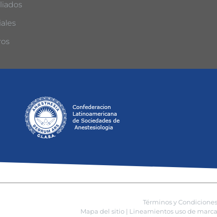
liados
ales
ros
Términos y Condicione
Mapa del sitio |
Lineamientos uso de marca 