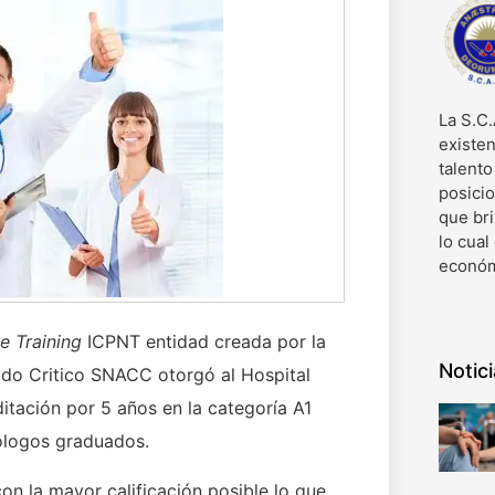
La S.C.
existen
talent
posici
que bri
lo cual
económ
e Training
ICPNT entidad creada por la
Notic
ado Critico SNACC otorgó al Hospital
itación por 5 años en la categoría A1
ólogos graduados.
on la mayor calificación posible lo que