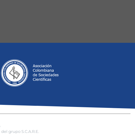
s
del grupo S.C.A.R.E.