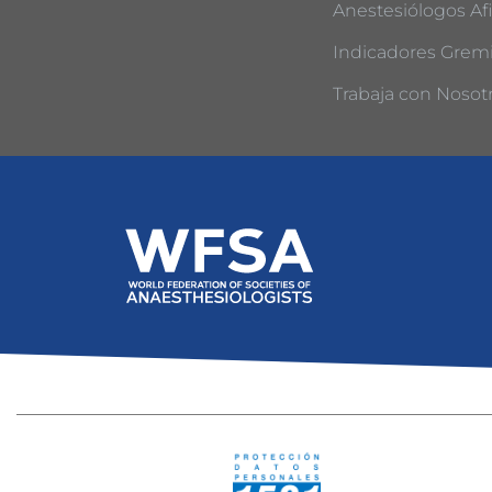
Anestesiólogos Afi
Indicadores Gremi
Trabaja con Nosot