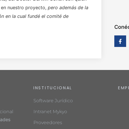
 en nuestro proyecto,
pero además de la
 en la cual fundé el comité de
Conéc
INSTITUCIONAL
EMP
Software Jurídico
cional
Intranet Mykyo
dades
Proveedores