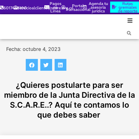
Pagos
Agenda tu
Rutas
Portal
en
asesoría
gremiales
6017448100
servicioalcliente@scare.org.co
Transaccional
Línea
jurídica
de reporte
Fecha: octubre 4, 2023
¿Quieres postularte para ser
miembro de la Junta Directiva de la
S.C.A.R.E..? Aquí te contamos lo
que debes saber