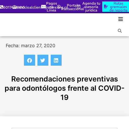
Pagos
Agenda tu
Rutas
Portal
en
asesoría
gremiales
6017448100
servicioalcliente@scare.org.co
Transaccional
Línea
jurídica
de reporte
Fecha: marzo 27, 2020
Recomendaciones preventivas
para odontólogos frente al COVID-
19