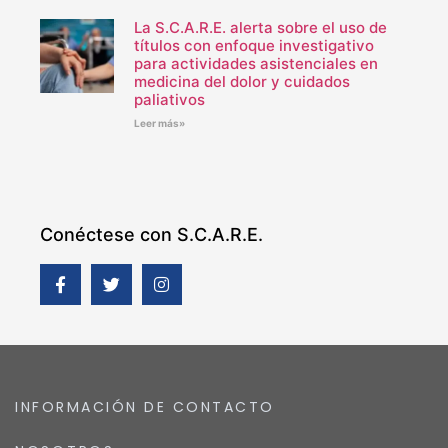
La S.C.A.R.E. alerta sobre el uso de
títulos con enfoque investigativo
para actividades asistenciales en
medicina del dolor y cuidados
paliativos
Leer más»
Conéctese con S.C.A.R.E.
INFORMACIÓN DE CONTACTO