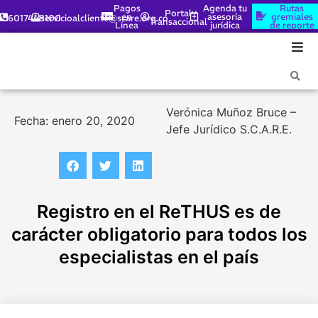
Pagos
Agenda tu
Rutas
Portal
en
asesoría
gremiales
6017448100
servicioalcliente@scare.org.co
Transaccional
Línea
jurídica
de reporte
Verónica Muñoz Bruce –
Fecha: enero 20, 2020
Jefe Jurídico S.C.A.R.E.
Registro en el ReTHUS es de
carácter obligatorio para todos los
especialistas en el país