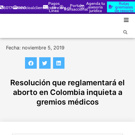
Pagos
Agenda tu
Rutas
Portal
en
asesoría
gremiales
6017448100
servicioalcliente@scare.org.co
Transaccional
Línea
jurídica
de reporte
Fecha: noviembre 5, 2019
Resolución que reglamentará el
aborto en Colombia inquieta a
gremios médicos