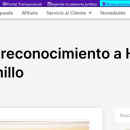
Portal Transaccional
Agenda tu asesoría jurídica
Rutas gremia
epasde
Afíliate
Servicio al Cliente
Novedades
 reconocimiento a 
illo