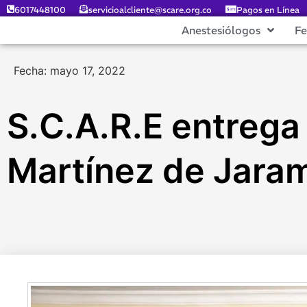
6017448100
servicioalcliente@scare.org.co
Pagos en Línea
Anestesiólogos
F
Fecha: mayo 17, 2022
S.C.A.R.E entrega
Martínez de Jaram