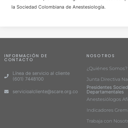
la Sociedad Colombiana de Anestesiología.
INFORMACIÓN DE
NOSOTROS
CONTACTO
¿Quiénes Somos?
Línea de servicio al cliente
(601) 7448100
Junta Directiva Na
Presidentes Socie
servicioalcliente@scare.org.co
Departamentales
Anestesiólogos Afi
Indicadores Gremi
Trabaja con Nosot