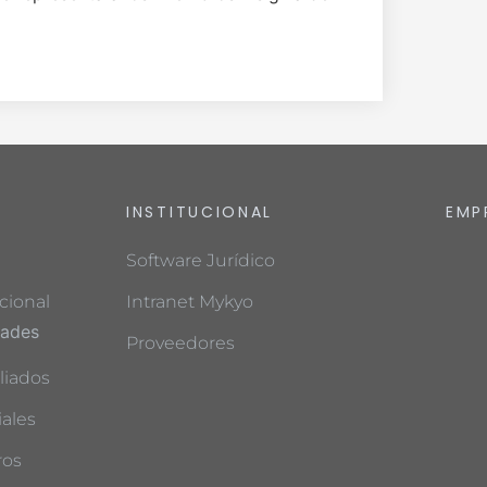
INSTITUCIONAL
EMP
Software Jurídico
cional
Intranet Mykyo
dades
Proveedores
liados
ales
ros