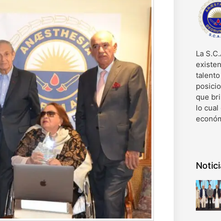
La S.C.
existen
talent
posici
que bri
lo cual
económ
Notic