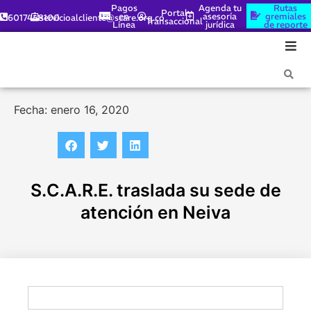
Pagos
Agenda tu
Rutas
Portal
en
asesoría
gremiales
6017448100
servicioalcliente@scare.org.co
Transaccional
Línea
jurídica
de reporte
Fecha: enero 16, 2020
S.C.A.R.E. traslada su sede de
atención en Neiva