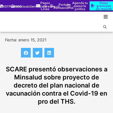
Pagos
Agenda tu
Rutas
Portal
en
asesoría
gremiales
6017448100
servicioalcliente@scare.org.co
Transaccional
Línea
jurídica
de reporte
Fecha: enero 15, 2021
SCARE presentó observaciones a
Minsalud sobre proyecto de
decreto del plan nacional de
vacunación contra el Covid-19 en
pro del THS.