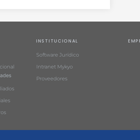
INSTITUCIONAL
EMP
Software Jurídico
cional
Intranet Mykyo
dades
Proveedores
liados
ales
ros