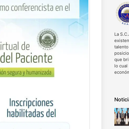
La S.C.
existen
talent
posici
que bri
lo cual
económ
Notic