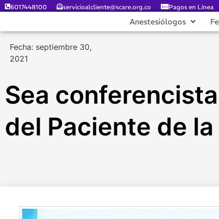
6017448100
servicioalcliente@scare.org.co
Pagos en Línea
Anestesiólogos
F
Fecha: septiembre 30,
2021
Sea conferencista
del Paciente de la