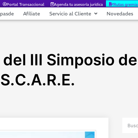
Portal Transaccional
Agenda tu asesoría jurídica
Rutas gremia
epasde
Afíliate
Servicio al Cliente
Novedades
 del III Simposio d
 S.C.A.R.E.