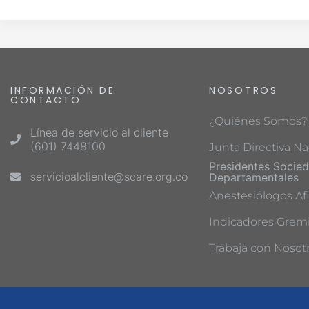
INFORMACIÓN DE
NOSOTROS
CONTACTO
¿Quiénes Somos?
Línea de servicio al cliente
(601) 7448100
Junta Directiva Na
Presidentes Socie
servicioalcliente@scare.org.co
Departamentales
Anestesiólogos Afi
Indicadores Gremi
Trabaja con Nosot