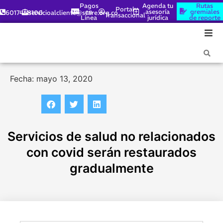
Pagos
Agenda tu
Rutas
Portal
en
asesoría
gremiales
6017448100
servicioalcliente@scare.org.co
Transaccional
Línea
jurídica
de reporte
Fecha: mayo 13, 2020
Servicios de salud no relacionados
con covid serán restaurados
gradualmente