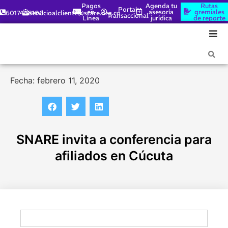
Pagos
Agenda tu
Rutas
Portal
en
asesoría
gremiales
6017448100
servicioalcliente@scare.org.co
Transaccional
Línea
jurídica
de reporte
Fecha: febrero 11, 2020
SNARE invita a conferencia para
afiliados en Cúcuta