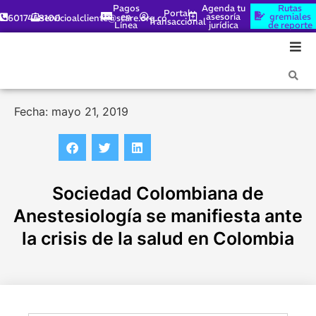
Pagos
Agenda tu
Rutas
Portal
en
asesoría
gremiales
6017448100
servicioalcliente@scare.org.co
Transaccional
Línea
jurídica
de reporte
Fecha: mayo 21, 2019
Sociedad Colombiana de
Anestesiología se manifiesta ante
la crisis de la salud en Colombia