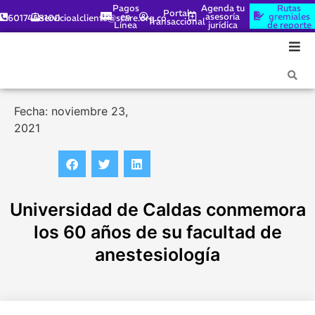
Pagos
Agenda tu
Rutas
Portal
en
asesoría
gremiales
6017448100
servicioalcliente@scare.org.co
Transaccional
Línea
jurídica
de reporte
Fecha: noviembre 23,
2021
Universidad de Caldas conmemora
los 60 años de su facultad de
anestesiología