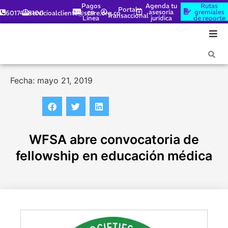
Pagos
Agenda tu
Rutas
Portal
en
asesoría
gremiales
6017448100
servicioalcliente@scare.org.co
Transaccional
Línea
jurídica
de reporte
Fecha: mayo 21, 2019
WFSA abre convocatoria de
fellowship en educación médica