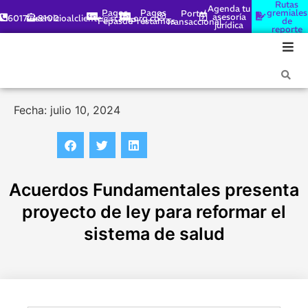
Rutas
Agenda tu
Pagos
Pagos
gremiales
Portal
asesoría
6017448100
servicioalcliente@scare.org.co
Fepasde
Préstamos
de
Transaccional
jurídica
reporte
Fecha: julio 10, 2024
Acuerdos Fundamentales presenta
proyecto de ley para reformar el
sistema de salud